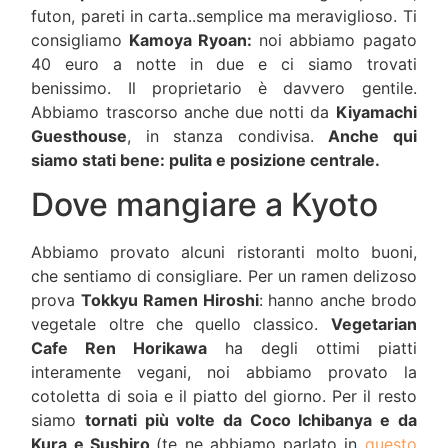
futon, pareti in carta..semplice ma meraviglioso. Ti
consigliamo
Kamoya Ryoan:
noi abbiamo pagato
40 euro a notte in due e ci siamo trovati
benissimo. Il proprietario è davvero gentile.
Abbiamo trascorso anche due notti da
Kiyamachi
Guesthouse
, in stanza condivisa.
Anche qui
siamo stati bene: pulita e posizione centrale.
Dove mangiare a Kyoto
Abbiamo provato alcuni ristoranti molto buoni,
che sentiamo di consigliare. Per un ramen delizoso
prova
Tokkyu Ramen Hiroshi
: hanno anche brodo
vegetale oltre che quello classico.
Vegetarian
Cafe Ren Horikawa
ha degli ottimi piatti
interamente vegani, noi abbiamo provato la
cotoletta di soia e il piatto del giorno. Per il resto
siamo
tornati più volte da Coco Ichibanya e da
Kura e Sushiro
(te ne abbiamo parlato in
questo