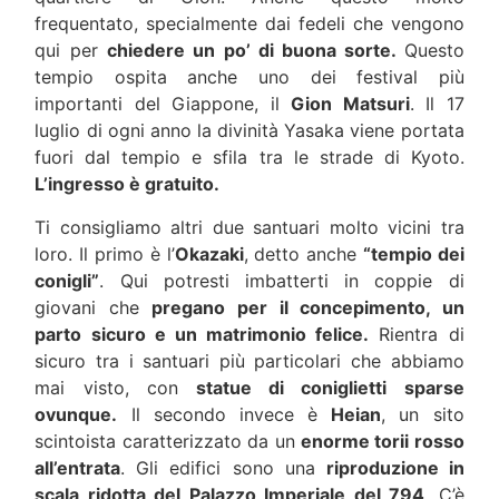
frequentato, specialmente dai fedeli che vengono
qui per
chiedere un po’ di buona sorte.
Questo
tempio ospita anche uno dei festival più
importanti del Giappone, il
Gion Matsuri
. Il 17
luglio di ogni anno la divinità Yasaka viene portata
fuori dal tempio e sfila tra le strade di Kyoto.
L’ingresso è gratuito.
Ti consigliamo altri due santuari molto vicini tra
loro. Il primo è l’
Okazaki
, detto anche
“tempio dei
conigli”
. Qui potresti imbatterti in coppie di
giovani che
pregano per il concepimento, un
parto sicuro e un matrimonio felice.
Rientra di
sicuro tra i santuari più particolari che abbiamo
mai visto, con
statue di coniglietti sparse
ovunque.
Il secondo invece è
Heian
, un sito
scintoista caratterizzato da un
enorme torii rosso
all’entrata
. Gli edifici sono una
riproduzione in
scala ridotta del Palazzo Imperiale del 794
. C’è