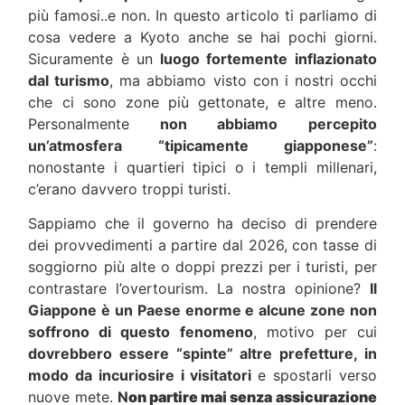
più famosi..e non. In questo articolo ti parliamo di
cosa vedere a Kyoto anche se hai pochi giorni.
Sicuramente è un
luogo fortemente inflazionato
dal turismo
, ma abbiamo visto con i nostri occhi
che ci sono zone più gettonate, e altre meno.
Personalmente
non abbiamo percepito
un’atmosfera “tipicamente giapponese”
:
nonostante i quartieri tipici o i templi millenari,
c’erano davvero troppi turisti.
Sappiamo che il governo ha deciso di prendere
dei provvedimenti a partire dal 2026, con tasse di
soggiorno più alte o doppi prezzi per i turisti, per
contrastare l’overtourism. La nostra opinione?
Il
Giappone è un Paese enorme e alcune zone non
soffrono di questo fenomeno
, motivo per cui
dovrebbero essere “spinte” altre prefetture, in
modo da incuriosire i visitatori
e spostarli verso
nuove mete.
N
on partire mai senza assicurazione