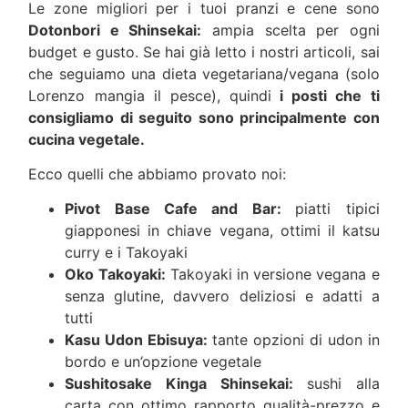
Le zone migliori per i tuoi pranzi e cene sono
Dotonbori e Shinsekai:
ampia scelta per ogni
budget e gusto. Se hai già letto i nostri articoli, sai
che seguiamo una dieta vegetariana/vegana (solo
Lorenzo mangia il pesce), quindi
i posti che ti
consigliamo di seguito sono principalmente con
cucina vegetale.
Ecco quelli che abbiamo provato noi:
Pivot Base Cafe and Bar:
piatti tipici
giapponesi in chiave vegana, ottimi il katsu
curry e i Takoyaki
Oko Takoyaki:
Takoyaki in versione vegana e
senza glutine, davvero deliziosi e adatti a
tutti
Kasu Udon Ebisuya:
tante opzioni di udon in
bordo e un’opzione vegetale
Sushitosake Kinga Shinsekai:
sushi alla
carta con ottimo rapporto qualità-prezzo e