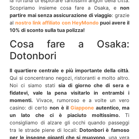
la fortuna di esplorare tantissimi angoli della città.
Scopriamo insieme cosa fare a Osaka, e
non
partire mai senza assicurazione di viaggio
: grazie
al
nostro link affiliato con HeyMondo
puoi avere il
10% di sconto sulla tua polizza!
Cosa fare a Osaka:
Dotonbori
Il quartiere centrale e più importante della città
.
Qui si concentrano negozi, ristoranti e molto altro.
Noi ci siamo stati
sia di giorno che di sera e
fidatevi, vale la pena visitarlo in entrambi i
momenti.
Vivace, rumoroso e a volte un vero
casino: di certo
non è il
Giappone
autentico, ma
un lato che ci è piaciuto moltissimo.
Ti
consigliamo di alzare gli occhi quando passeggi
tra le strade piene di locali:
Dotonbori è famoso
per le insegne giganti che si muovono
, una vera