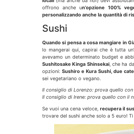
locali
(ma anche da noi) devi assoluta
offrono anche u
n’opzione 100% vege
personalizzando anche la quantità di ri
Sushi
Quando si pensa a cosa mangiare in Giap
lo mangerai qui, capirai che è tutta un
avevamo un determinato budget e abbi
Sushitosake Kinga Shinsekai
, che ha d
opzioni:
Sushiro e Kura Sushi, due catene
sei vegetariano o vegano.
Il consiglio di Lorenzo: prova quello con i
Il consiglio di Irene: prova quello con il
Se vuoi una cena veloce,
recupera il sus
trovare del sushi anche solo a 5 euro! Ti 