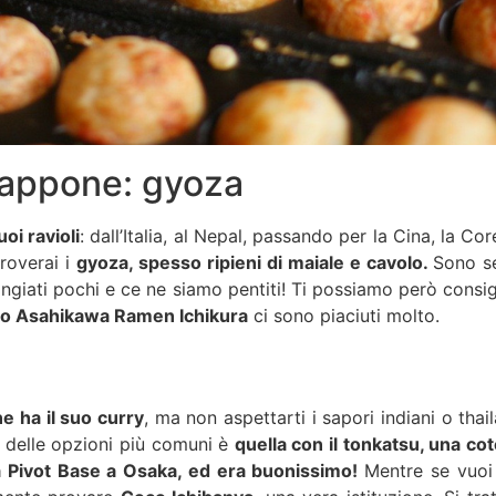
iappone: gyoza
oi ravioli
: dall’Italia, al Nepal, passando per la Cina, la Co
roverai i
gyoza, spesso ripieni di maiale e cavolo.
Sono se
iati pochi e ce ne siamo pentiti! Ti possiamo però consigl
o Asahikawa Ramen Ichikura
ci sono piaciuti molto.
e ha il suo curry
, ma non aspettarti i sapori indiani o thai
 delle opzioni più comuni è
quella con il tonkatsu, una cot
da Pivot Base a Osaka, ed era buonissimo!
Mentre se vuo