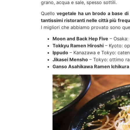
grano, acqua e sale, spesso sottili.
Quello
vegetale ha un brodo a base di 
tantissimi ristoranti nelle città più f
I migliori che abbiamo provato sono ques
Moon and Back Hep Five
– Osaka: 
Tokkyu Ramen Hiroshi
– Kyoto: opz
Ippudo
– Kanazawa e Tokyo: catena 
Jikasei Mensho
– Tokyo: ottimo ra
Ganso Asahikawa Ramen Ichikur