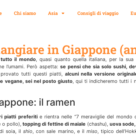
e
Chi siamo
Asia
Consigli di viaggio
Eu
angiare in Giappone (an
tutto il mondo
, quasi quanto quella italiana, per la sua 
ome l’umami. Però aspetta:
se pensi che sia solo sushi, de
rovato tutti questi piatti,
alcuni nella versione original
 e vegane, sei nel posto giusto
, qui ti indicheremo tutti i 
appone: il ramen
i piatti preferiti
e rientra nelle “7 meraviglie del mondo 
 o pollo),
topping di fettine di maiale
(chashu),
uova sode, 
di soia, il
shio
, con sale marino, e il
miso
, tipico dell’Hok