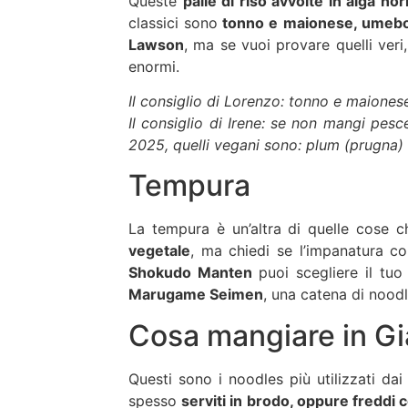
Queste
palle di riso avvolte in alga no
classici sono
tonno e maionese, umebos
Lawson
, ma se vuoi provare quelli veri
enormi.
Il consiglio di Lorenzo: tonno e maiones
Il consiglio di Irene: se non mangi pes
2025, quelli vegani sono: plum (prugna) 
Tempura
La tempura è un’altra di quelle cose
vegetale
, ma chiedi se l’impanatura c
Shokudo Manten
puoi scegliere il tu
Marugame Seimen
, una catena di nood
Cosa mangiare in G
Questi sono i noodles più utilizzati da
spesso
serviti in brodo, oppure freddi 