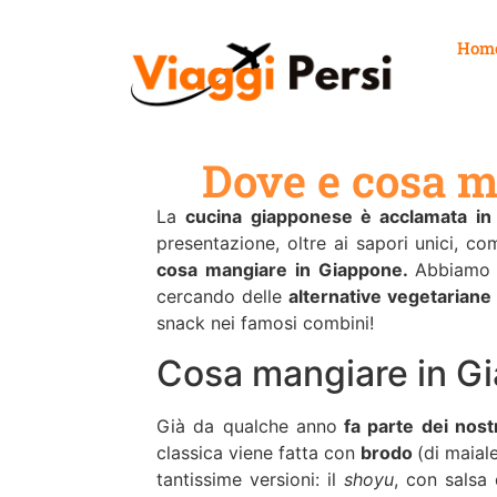
Hom
Dove e cosa m
La
cucina giapponese è acclamata in 
presentazione, oltre ai sapori unici, c
cosa mangiare in Giappone.
Abbiamo p
cercando delle
alternative vegetariane
snack nei famosi combini!
Cosa mangiare in Gi
Già da qualche anno
fa parte dei nostr
classica viene fatta con
brodo
(di maiale
tantissime versioni: il
shoyu
, con salsa 