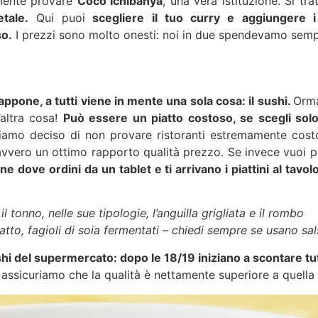
mente provare
Coco Ichibanya
, una vera istituzione. Si tr
tale.
Qui puoi
scegliere il tuo curry e aggiungere i
so.
I prezzi sono molto onesti: noi in due spendevamo semp
pone, a tutti viene in mente una sola cosa: il sushi.
Orma
’altra cosa!
Può essere un piatto costoso, se scegli solo r
amo deciso di non provare ristoranti estremamente cost
avvero un ottimo rapporto qualità prezzo. Se invece vuoi p
 dove ordini da un tablet e ti arrivano i piattini al tavolo
l tonno, nelle sue tipologie, l’anguilla grigliata e il rombo
 natto, fagioli di soia fermentati – chiedi sempre se usano sa
hi del supermercato: dopo le 18/19 iniziano a scontare tutti
assicuriamo che la qualità è nettamente superiore a quella che