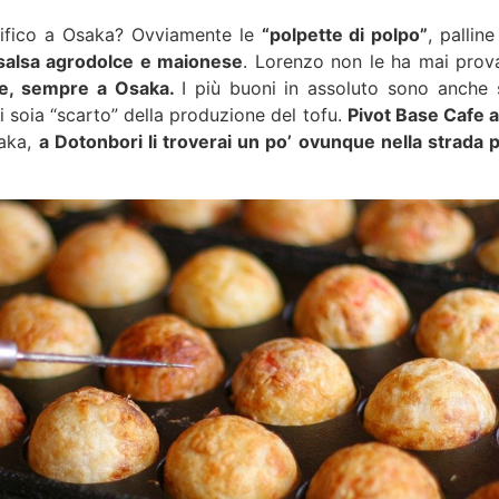
cifico a Osaka? Ovviamente le
“polpette di polpo”
, pallin
 salsa agrodolce e maionese
. Lorenzo non le ha mai prov
lte, sempre a Osaka.
I più buoni in assoluto sono anche 
di soia “scarto” della produzione del tofu.
Pivot Base Cafe 
saka,
a Dotonbori li troverai un po’ ovunque nella strada p