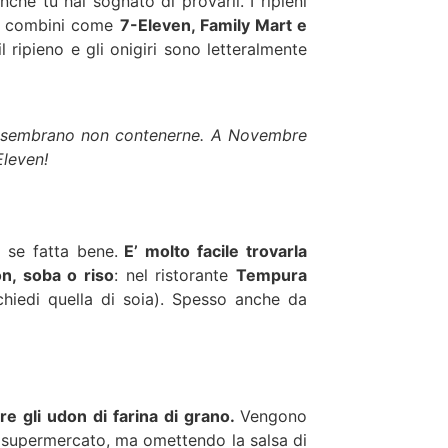
he tu hai sognato di provarli. I ripieni
ti i combini come
7-Eleven, Family Mart e
 il ripieno e gli onigiri sono letteralmente
 che sembrano non contenerne. A Novembre
Eleven!
 se fatta bene.
E’ molto facile trovarla
n, soba o riso
: nel ristorante
Tempura
chiedi quella di soia). Spesso anche da
e gli udon di farina di grano.
Vengono
l supermercato, ma omettendo la salsa di