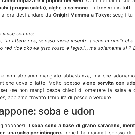
ri fanno impazzire il popolo del web
: scommettiamo che anc
hi (prugna salata), alghe o salmone
. Li troverai in tut
, allora devi andare da
Onigiri Mamma a Tokyo
: scegli tu
e vince sempre!
ce, fai attenzione, spesso viene inserito anche in quelli
o red rice okowa (riso rosso e fagioli), ma solamente al 7-
 che non abbiamo mangiato abbastanza, ma che adoriamo
ontiene uova o latte. Molto spesso
viene servita con udo
o set (se non mangi pesce chiedi di omettere la salsa e 
les, abbiamo trovato tempura di pesce o verdure.
iappone: soba e udon
i giapponesi.
I soba sono a base di grano saraceno, mentr
con una salsa per intingere.
Irene li ha mangiati spesso da