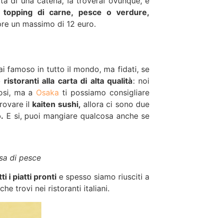
atta di una catena, la troverai ovunque, e
 topping di carne, pesce o verdure,
re un massimo di 12 euro.
i famoso in tutto il mondo, ma fidati, se
istoranti alla carta di alta qualità
: noi
osi, ma a
Osaka
ti possiamo consigliare
rovare il
kaiten sushi,
allora ci sono due
.
E si, puoi mangiare qualcosa anche se
lsa di pesce
 i piatti pronti
e spesso siamo riusciti a
 trovi nei ristoranti italiani.