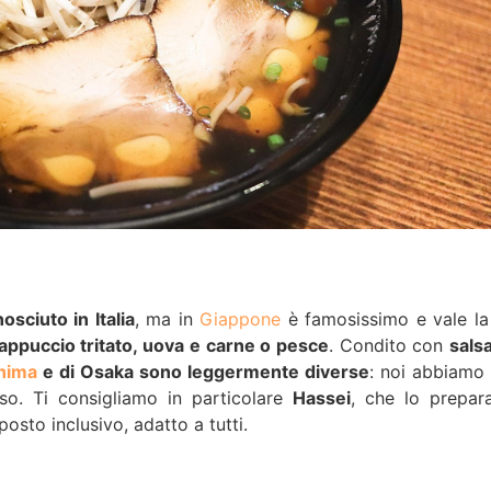
sciuto in Italia
, ma in
Giappone
è famosissimo e vale la
cappuccio tritato, uova e carne o pesce
. Condito con
sals
hima
e di Osaka sono leggermente diverse
: noi abbiamo 
so. Ti consigliamo in particolare
Hassei
, che lo prepara
osto inclusivo, adatto a tutti.