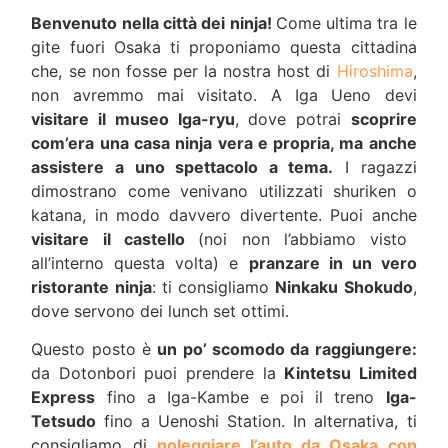
Benvenuto nella città dei ninja!
Come ultima tra le
gite fuori Osaka ti proponiamo questa cittadina
che, se non fosse per la nostra host di
Hiroshima
,
non avremmo mai visitato. A Iga Ueno devi
visitare il museo Iga-ryu
, dove potrai
scoprire
com’era una casa ninja vera e propria, ma anche
assistere a uno spettacolo a tema.
I ragazzi
dimostrano come venivano utilizzati shuriken o
katana, in modo davvero divertente. Puoi anche
visitare il castello
(noi non l’abbiamo visto
all’interno questa volta) e
pranzare in un vero
ristorante ninja
: ti consigliamo
Ninkaku Shokudo
,
dove servono dei lunch set ottimi.
Questo posto è
un po’ scomodo da raggiungere:
da Dotonbori puoi prendere la
Kintetsu Limited
Express
fino a Iga-Kambe e poi il treno
Iga-
Tetsudo
fino a Uenoshi Station. In alternativa, ti
consigliamo di
noleggiare l’auto da Osaka con