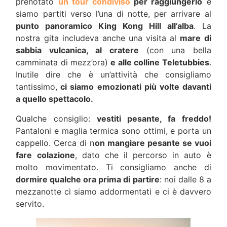
prenotato
un tour condiviso
per raggiungerlo
e
siamo partiti verso l’una di notte, per arrivare al
punto panoramico King Kong Hill all’alba
. La
nostra gita includeva anche una visita al
mare di
sabbia vulcanica, al cratere
(con una bella
camminata di mezz’ora)
e alle colline Teletubbies
.
Inutile dire che è un’attività che consigliamo
tantissimo,
ci siamo emozionati più volte davanti
a quello spettacolo.
Qualche consiglio:
vestiti pesante, fa freddo!
Pantaloni e maglia termica sono ottimi, e porta un
cappello. Cerca di n
on mangiare pesante se vuoi
fare colazione
, dato che il percorso in auto è
molto movimentato. Ti consigliamo anche di
dormire qualche ora prima di partire
: noi dalle 8 a
mezzanotte ci siamo addormentati e ci è davvero
servito.