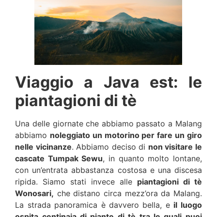
Viaggio a Java est: le
piantagioni di tè
Una delle giornate che abbiamo passato a Malang
abbiamo
noleggiato un motorino per fare un giro
nelle vicinanze
. Abbiamo deciso di
non visitare le
cascate Tumpak Sewu
, in quanto molto lontane,
con un’entrata abbastanza costosa e una discesa
ripida. Siamo stati invece alle
piantagioni di tè
Wonosari,
che distano circa mezz’ora da Malang.
La strada panoramica è davvero bella, e
il luogo
ospita centinaia di piante di tè tra le quali puoi